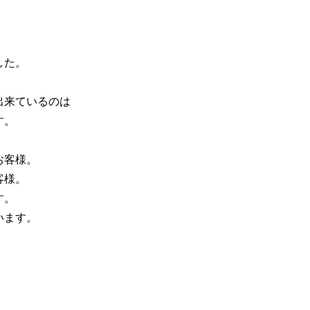
した。
出来ているのは
す。
お客様。
客様。
す。
います。