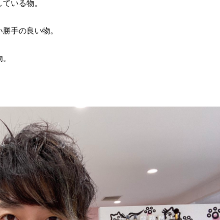
している物。
い勝手の良い物。
物。